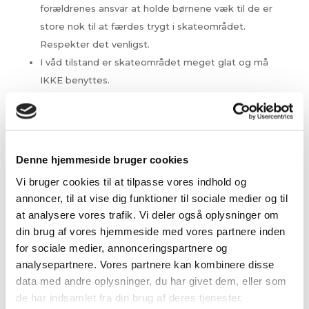
forældrenes ansvar at holde børnene væk til de er
store nok til at færdes trygt i skateområdet.
Respekter det venligst.
I våd tilstand er skateområdet meget glat og må
IKKE benyttes.
Vis altid hensyn og vær opmærksom på andre
brugere.
Brug gerne kosten og stil den på plads efter brug.
Denne hjemmeside bruger cookies
Vi bruger cookies til at tilpasse vores indhold og
Ved fejl og mangler kontakt:
annoncer, til at vise dig funktioner til sociale medier og til
info@juelsmindenaturlegepark
at analysere vores trafik. Vi deler også oplysninger om
.dk
Ved tilskadekomst kontakt:
din brug af vores hjemmeside med vores partnere inden
Egen læge / Lægevagten tlf.: 70
for sociale medier, annonceringspartnere og
11 31 31 eller
analysepartnere. Vores partnere kan kombinere disse
Lægehuset Juelsminde tlf.: 75
data med andre oplysninger, du har givet dem, eller som
69 36 88
de har indsamlet fra din brug af deres tjenester.