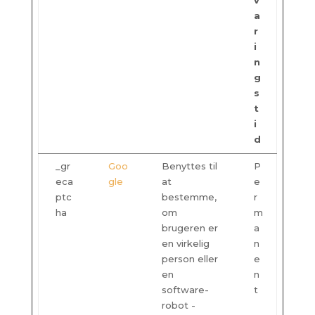
v
a
r
i
n
g
s
t
i
d
_gr
Goo
Benyttes til
P
eca
gle
at
e
ptc
bestemme,
r
ha
om
m
brugeren er
a
en virkelig
n
person eller
e
en
n
software-
t
robot -