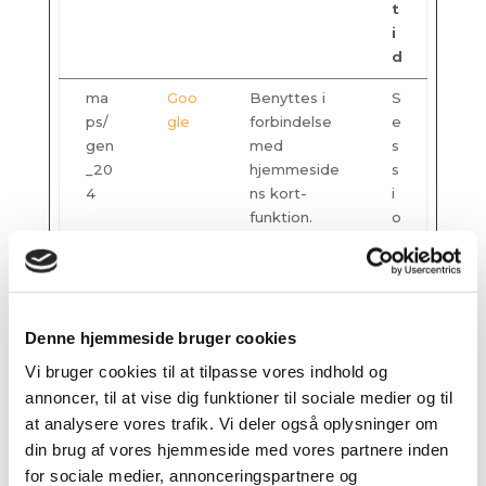
t
i
d
ma
Goo
Benyttes i
S
ps/
gle
forbindelse
e
gen
med
s
_20
hjemmeside
s
4
ns kort-
i
funktion.
o
Cookien
n
gemmer
brugerens
interaktion
med kort-
Denne hjemmeside bruger cookies
funktionen
Vi bruger cookies til at tilpasse vores indhold og
for at
annoncer, til at vise dig funktioner til sociale medier og til
optimere
at analysere vores trafik. Vi deler også oplysninger om
brugeroplev
din brug af vores hjemmeside med vores partnere inden
elsen.
for sociale medier, annonceringspartnere og