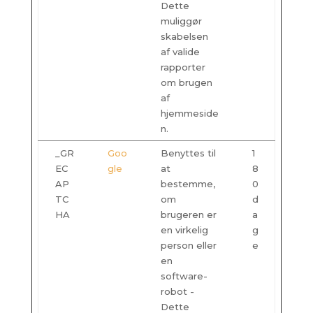
Dette
muliggør
skabelsen
af valide
rapporter
om brugen
af
hjemmeside
n.
_GR
Goo
Benyttes til
1
EC
gle
at
8
AP
bestemme,
0
TC
om
d
HA
brugeren er
a
en virkelig
g
person eller
e
en
software-
robot -
Dette