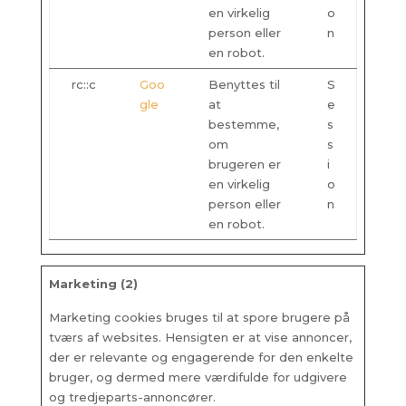
en virkelig
o
person eller
n
en robot.
rc::c
Goo
Benyttes til
S
gle
at
e
bestemme,
s
om
s
brugeren er
i
en virkelig
o
person eller
n
en robot.
Marketing (2)
Marketing cookies bruges til at spore brugere på
tværs af websites. Hensigten er at vise annoncer,
der er relevante og engagerende for den enkelte
bruger, og dermed mere værdifulde for udgivere
og tredjeparts-annoncører.