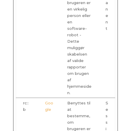
brugeren er
a
en virkelig
n
person eller
e
en
n
software-
t
robot -
Dette
muliggør
skabelsen
af valide
rapporter
om brugen
af
hjemmeside
n.
rc::
Goo
Benyttes til
S
b
gle
at
e
bestemme,
s
om
s
brugeren er
i