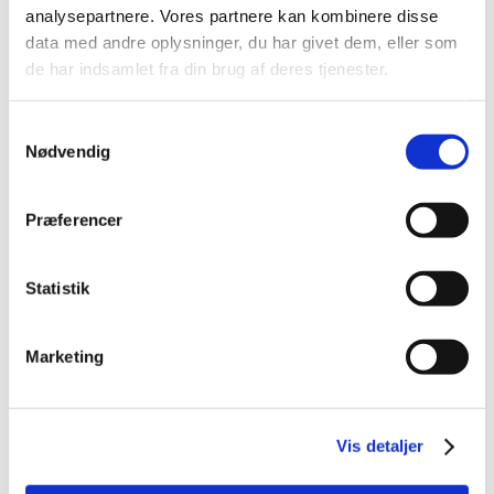
rc::f
Goo
Afventer
P
analysepartnere. Vores partnere kan kombinere disse
gle
e
data med andre oplysninger, du har givet dem, eller som
r
de har indsamlet fra din brug af deres tjenester.
m
a
Samtykkevalg
n
Nødvendig
e
n
t
Præferencer
Statistik
Marketing
Vis detaljer