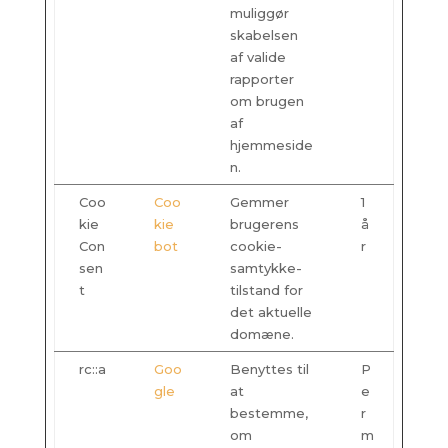
muliggør
skabelsen
af valide
rapporter
om brugen
af
hjemmeside
n.
Coo
Coo
Gemmer
1
kie
kie
brugerens
å
Con
bot
cookie-
r
sen
samtykke-
t
tilstand for
det aktuelle
domæne.
rc::a
Goo
Benyttes til
P
gle
at
e
bestemme,
r
om
m