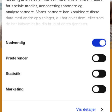
for sociale medier, annonceringspartnere og
analysepartnere. Vores partnere kan kombinere disse
data med andre oplysninger, du har givet dem, eller som
de har indsamlet fra din brug af deres tjenester.
Samtykkevalg
Nødvendig
© Destination Kystlandet
Præferencer
ÅBNINGSTIDER
Statistik
Sommer:
Fra 1. maj til 1. september kl. 05.00-23.00
Vinter:
Marketing
Fra 1. september til 1. maj kl. 05.00-20.00
KONTAKT
Vis detaljer