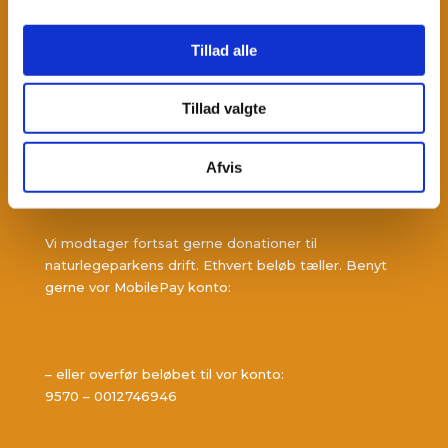
Færgegårdsengen 2
Tillad alle
7130 Juelsminde
info@juelsmindenaturlegepark.dk
Tillad valgte
Afvis
DONATIONER
Vi modtager fortsat gerne donationer til
naturlegeparkens drift. Ethvert beløb tæller. Benyt
gerne vor MobilePay konto:
– eller overfør beløbet til vor konto:
9570 – 0012746946