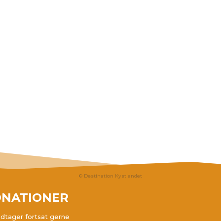
© Destination Kystlandet
NATIONER
dtager fortsat gerne