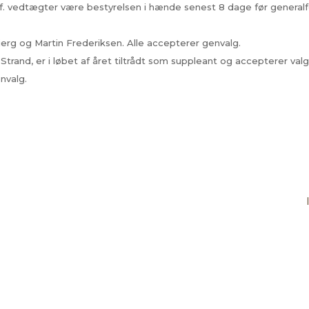
vf. vedtægter være bestyrelsen i hænde senest 8 dage før generalf
jerg og Martin Frederiksen. Alle accepterer genvalg.
trand, er i løbet af året tiltrådt som suppleant og accepterer valg
nvalg.