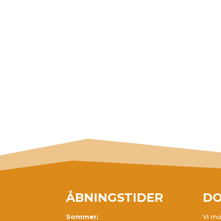
ÅBNINGSTIDER
DO
Sommer:
Vi mo